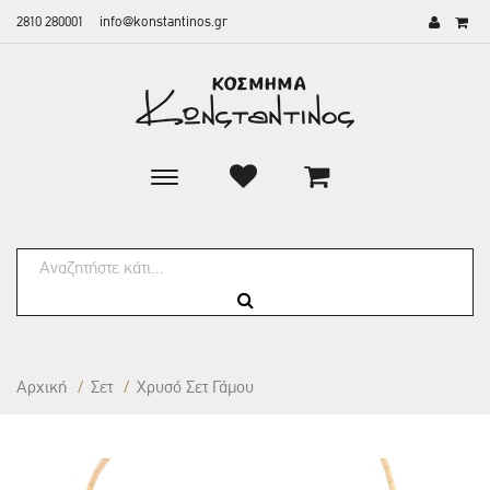
2810 280001
info@konstantinos.gr
Toggle
main
navigation
Αρχική
/
Σετ
/
Χρυσό Σετ Γάμου