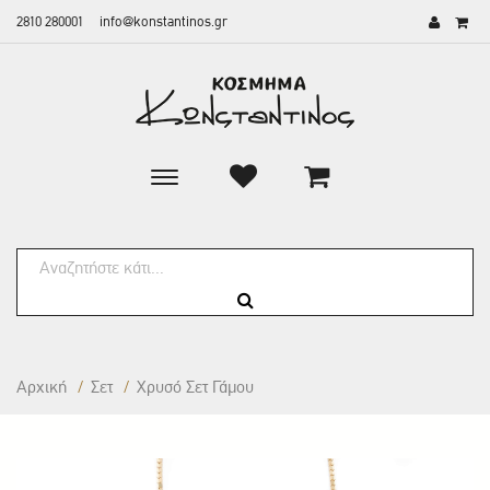
2810 280001
info@konstantinos.gr
Toggle
main
navigation
Αρχική
/
Σετ
/
Χρυσό Σετ Γάμου