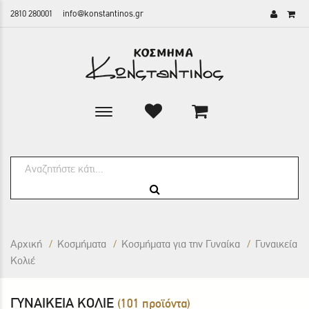
2810 280001
info@konstantinos.gr
Toggle
main
navigation
Αρχική
/
Κοσμήματα
/
Κοσμήματα για την Γυναίκα
/
Γυναικεία
Κολιέ
ΓΥΝΑΙΚΕΊΑ ΚΟΛΙΈ
(101 προϊόντα)