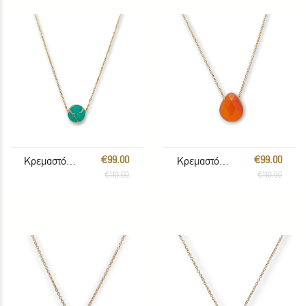
€99.00
€99.00
Κρεμαστό Τιρκουάζ
Κρεμαστό Κορνεόλη
€110.00
€110.00