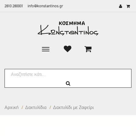
2810 280001
info@konstantinos.gr
Toggle
main
navigation
Αρχική
/
Δαxτυλίδια
/
Δαχτυλίδι με Ζαφείρι