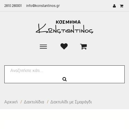
2810 280001
info@konstantinos.gr
Toggle
main
navigation
Αρχική
/
Δαxτυλίδια
/
Δαχτυλίδι με Σμαράγδι