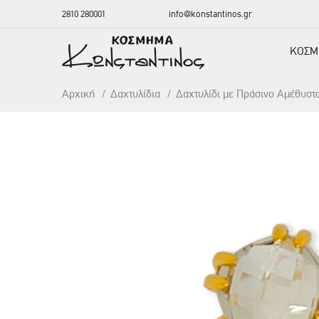
2810 280001
info@konstantinos.gr
ΚΟΣΜ
Αρχική
/
Δαxτυλίδια
/
Δαχτυλίδι με Πράσινο Αμέθυστ