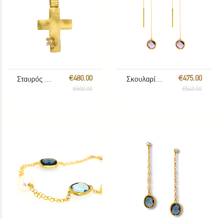
€480.00
€475.00
Σταυρός με αλυσίδα
Σκουλαρίκια με Αμέθυστο
€600.00
€540.00