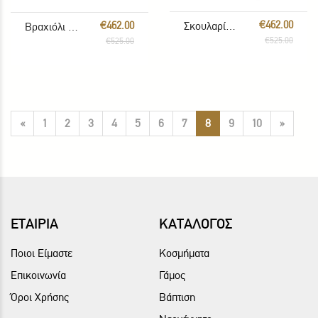
€462.00
€462.00
Σκουλαρίκια με London Blue Topaz
Βραχιόλι με πολύχρωμους λίθους
€525.00
€525.00
«
1
2
3
4
5
6
7
8
9
10
»
ΕΤΑΙΡΙΑ
ΚΑΤΑΛΟΓΟΣ
Ποιοι Είμαστε
Κοσμήματα
Επικοινωνία
Γάμος
Όροι Χρήσης
Βάπτιση