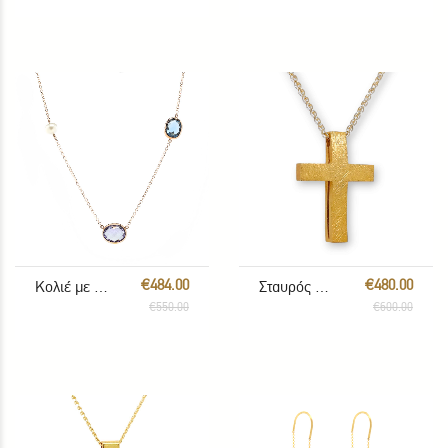
€484.00
€480.00
Κολιέ με πολύχρωμους λίθους
Σταυρός Μοντέρνος
€550.00
€600.00