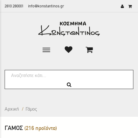
2810 280001
info@konstantinos.gr
Toggle
main
navigation
Αρχική
/
Γάμος
ΓΆΜΟΣ
(216 προϊόντα)